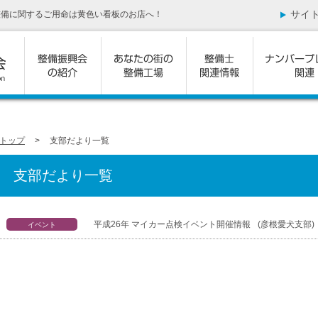
サイ
整備に関するご用命は黄色い看板のお店へ！
トップ
>
支部だより一覧
支部だより一覧
平成26年 マイカー点検イベント開催情報
(彦根愛犬支部)
イベント