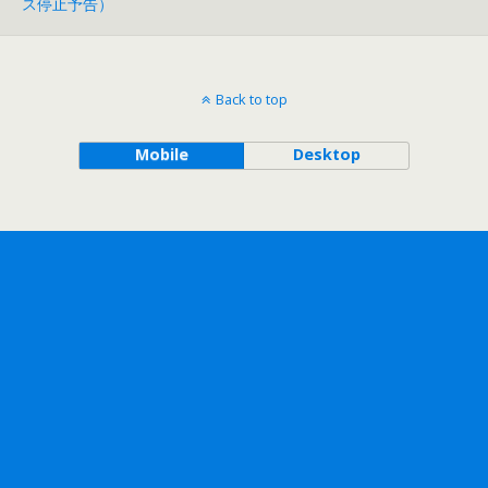
ス停止予告）
Back to top
Mobile
Desktop