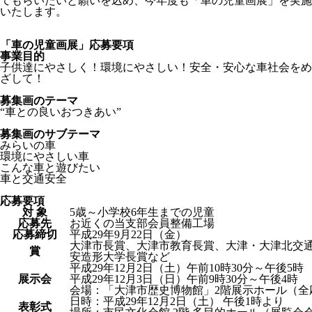
てもらいたいと願いを込め、今年度も「車の児童画展」を実施
いたします。
「車の児童画展」応募要項
事業目的
子供達にやさしく！環境にやさしい！安全・安心な車社会をめ
ざして！
募集画のテーマ
“車との良いおつきあい”
募集画のサブテーマ
みらいの車
環境にやさしい車
こんな車と遊びたい
車と交通安全
応募要項
対 象
5歳～小学校6年生までの児童
応募先
お近くの当支部会員整備工場
応募締切
平成29年9月22日（金）
大津市長賞、大津市教育長賞、大津・大津北交
賞
安造形大学長賞など
平成29年12月2日（土）午前10時30分～午後5時
展示会
平成29年12月3日（日）午前9時30分～午後4時
会場：「大津市歴史博物館」2階展示ホール（全
日時：平成29年12月2日（土） 午後1時より
表彰式