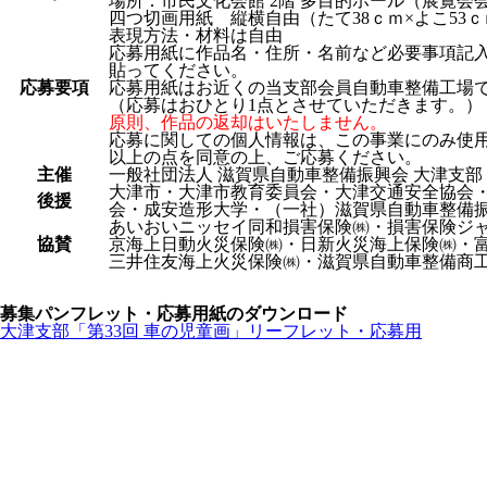
場所：市民文化会館 2階 多目的ホール（展覧会
四つ切画用紙 縦横自由（たて38ｃｍ×よこ53ｃ
表現方法・材料は自由
応募用紙に作品名・住所・名前など必要事項記
貼ってください。
応募要項
応募用紙はお近くの当支部会員自動車整備工場
（応募はおひとり1点とさせていただきます。）
原則、作品の返却はいたしません。
応募に関しての個人情報は、この事業にのみ使
以上の点を同意の上、ご応募ください。
主催
一般社団法人 滋賀県自動車整備振興会 大津支部
大津市・大津市教育委員会・大津交通安全協会
後援
会・成安造形大学・（一社）滋賀県自動車整備
あいおいニッセイ同和損害保険㈱・損害保険ジ
協賛
京海上日動火災保険㈱・日新火災海上保険㈱・
三井住友海上火災保険㈱・滋賀県自動車整備商
募集パンフレット・応募用紙のダウンロード
大津支部「第33回 車の児童画」リーフレット・応募用