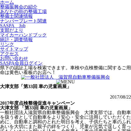
ホーム
整備振興会の紹介
あなたの街の整備工場
整備士関連情報
ナンバープレート関連
SASPA Job
支部だより
マイカーハンドブック
統計・調査情報
リンク
サイトマップ
アクセス
お問い合わせ
SASPA会員ログイン
県下の認証工場を検索できます。車検や点検整備に関するご用
命は黄色い看板のお店へ！
大津支部「第33回 車の児童画展」
2017/08/22
2017年度点検整備促進キャンペーン
大津支部 「第33回 車の児童画展」
一般社団法人滋賀県自動車整備振興会 大津支部では、自動車
を扱う者として自動車をより安心・安全に活用していただくた
めに、自動車と調和のとれた明日を考え、子供たちと車のふれ
あいを大切にまた親子の絆をつくり、児童が元気で逞しく育っ